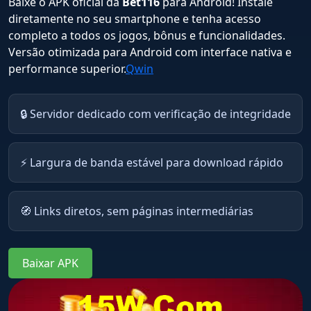
Baixe o APK oficial da
Bet116
para Android! Instale
diretamente no seu smartphone e tenha acesso
completo a todos os jogos, bônus e funcionalidades.
Versão otimizada para Android com interface nativa e
performance superior.
Qwin
🔒 Servidor dedicado com verificação de integridade
⚡ Largura de banda estável para download rápido
🧭 Links diretos, sem páginas intermediárias
Baixar APK