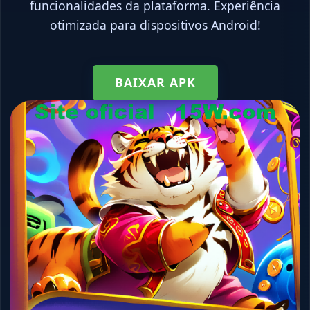
funcionalidades da plataforma. Experiência
otimizada para dispositivos Android!
BAIXAR APK