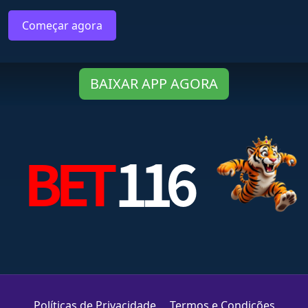
Começar agora
BAIXAR APP AGORA
Políticas de Privacidade
Termos e Condições