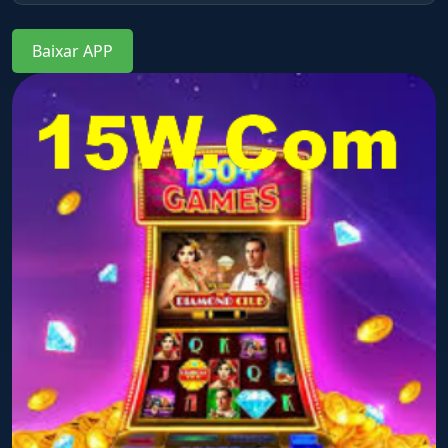
Baixar APP