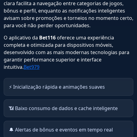
clara facilita a navegação entre categorias de jogos,
bônus e perfil, enquanto as notificações inteligentes
avisam sobre promoções e torneios no momento certo,
para você não perder oportunidades.
O aplicativo da
Bet116
oferece uma experiência
completa e otimizada para dispositivos móveis,
desenvolvido com as mais modernas tecnologias para
garantir performance superior e interface
intuitiva.
Bet979
⚡ Inicialização rápida e animações suaves
📶 Baixo consumo de dados e cache inteligente
🔔 Alertas de bônus e eventos em tempo real