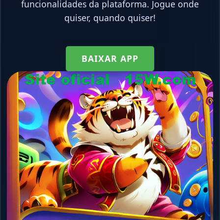
funcionalidades da plataforma. Jogue onde
quiser, quando quiser!
BAIXAR APP