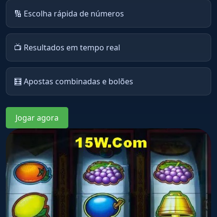
🔢 Escolha rápida de números
📺 Resultados em tempo real
🧮 Apostas combinadas e bolões
Jogar agora