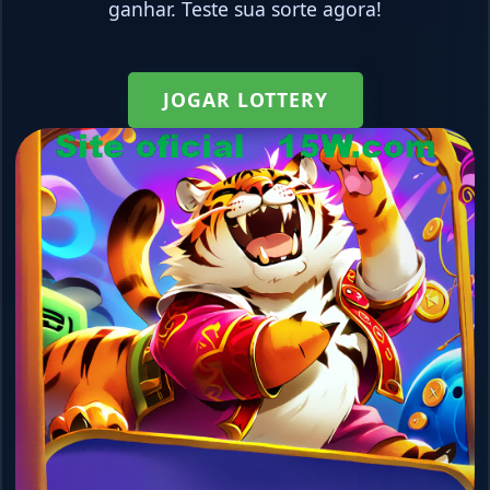
ganhar. Teste sua sorte agora!
JOGAR LOTTERY