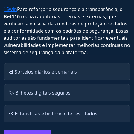
15win
Para reforçar a segurança e a transparência, o
Bet116
realiza auditorias internas e externas, que
verificam a eficácia das medidas de proteção de dados
e a conformidade com os padrões de segurança. Essas
auditorias são fundamentais para identificar eventuais
vulnerabilidades e implementar melhorias contínuas no
sistema de segurança da plataforma.
📆 Sorteios diários e semanais
🏷️ Bilhetes digitais seguros
🎯 Estatísticas e histórico de resultados