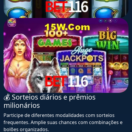
💰 Sorteios diários e prêmios
milionários
Participe de diferentes modalidades com sorteios
frequentes. Amplie suas chances com combinações e
bolões organizados.