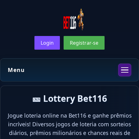
Login
Registrar-se
Menu
🎫 Lottery Bet116
Jogue loteria online na Bet116 e ganhe prêmios
incríveis! Diversos jogos de loteria com sorteios
diários, prêmios milionários e chances reais de