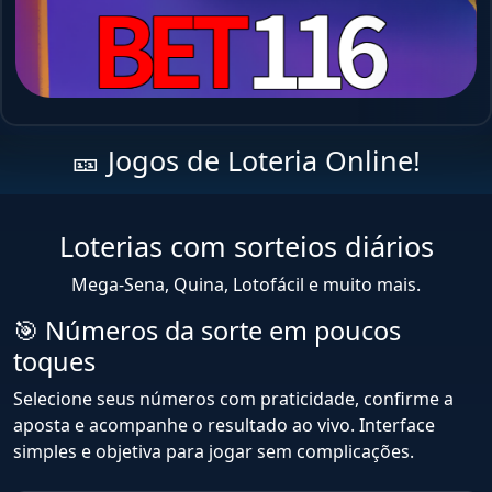
🎫 Jogos de Loteria Online!
Loterias com sorteios diários
Mega-Sena, Quina, Lotofácil e muito mais.
🎯 Números da sorte em poucos
toques
Selecione seus números com praticidade, confirme a
aposta e acompanhe o resultado ao vivo. Interface
simples e objetiva para jogar sem complicações.